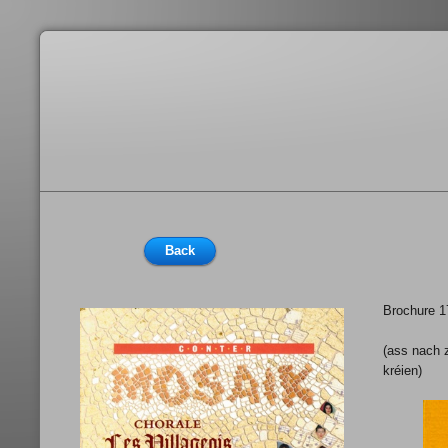
Back
Brochure 1
(ass nach 
kréien)